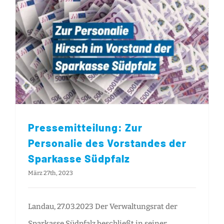
Pressemitteilung: Zur Personalie des Vorstandes der Sparkasse Südpfalz
Pressemitteilung: Zur
Personalie des Vorstandes der
Sparkasse Südpfalz
März 27th, 2023
Landau, 27.03.2023 Der Verwaltungsrat der
Sparkasse Südpfalz beschließt in seiner