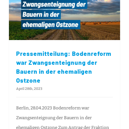
Pressemitteilung: Bodenreform war Zwangsenteignung der Bauern in der ehemaligen Ostzone
Pressemitteilung: Bodenreform
war Zwangsenteignung der
Bauern in der ehemaligen
Ostzone
April 28th, 2023
Berlin, 28.04.2023 Bodenreform war
Zwangsenteignung der Bauern in der
ehemaligen Ostzone Zum Antrag der Fraktion