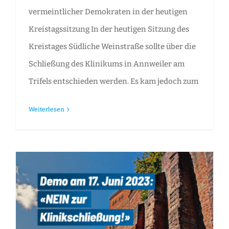
vermeintlicher Demokraten in der heutigen
Kreistagssitzung In der heutigen Sitzung des
Kreistages Südliche Weinstraße sollte über die
Schließung des Klinikums in Annweiler am
Trifels entschieden werden. Es kam jedoch zum
Weiterlesen
Pressemitteilung: Demonstration gegen die Klinikschließung in Annweiler