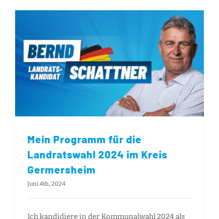
Mein Programm für die Landratswahl 2024 im Kreis Germersheim
Mein Programm für die
Landratswahl 2024 im Kreis
Germersheim
Juni 4th, 2024
Ich kandidiere in der Kommunalwahl 2024 als