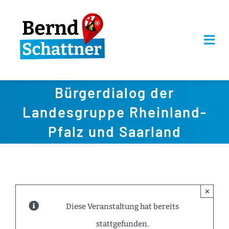
Zum
Inhalt
springen
Togg
Navi
AKTUELLES
Bürgerdialog der
Landesgruppe Rheinland-
BUNDESTAG
Pfalz und Saarland
ÜBER MICH
KONTAKT
×
Diese Veranstaltung hat bereits
stattgefunden.